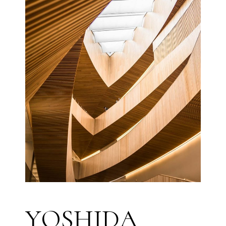
Y
O
S
H
I
D
A