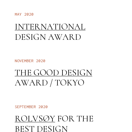
2
0
2
0
M
A
Y
I
N
T
E
R
N
A
T
I
O
N
A
L
A
W
A
R
D
D
E
S
I
G
N
N
O
V
E
M
B
E
R
2
0
2
0
D
E
S
I
G
N
G
O
O
D
T
H
E
A
W
A
R
D
T
O
K
Y
O
/
S
E
P
T
E
M
B
E
R
2
0
2
0
F
O
R
T
H
E
R
O
L
V
S
Ø
Y
D
E
S
I
G
N
B
E
S
T