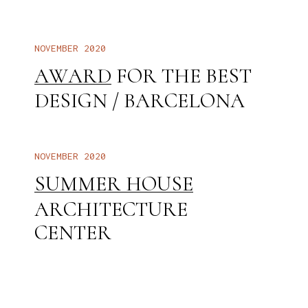
N
O
V
E
M
B
E
R
2
0
2
0
B
E
S
T
F
O
R
T
H
E
A
W
A
R
D
B
A
R
C
E
L
O
N
A
D
E
S
I
G
N
/
N
O
V
E
M
B
E
R
2
0
2
0
S
U
M
M
E
R
H
O
U
S
E
A
R
C
H
I
T
E
C
T
U
R
E
C
E
N
T
E
R