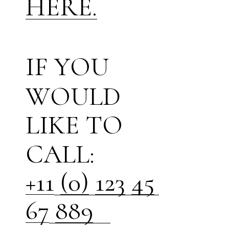
H
E
R
E
.
Y
O
U
I
F
W
O
U
L
D
L
I
K
E
T
O
C
A
L
L
:
1
2
3
+
1
1
(
0
)
4
5
8
8
9
6
7