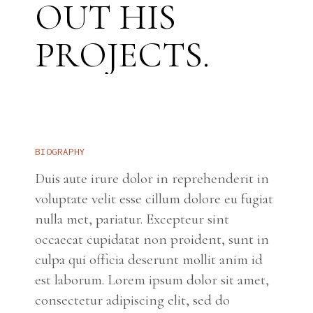
O
U
T
H
I
S
P
R
O
J
E
C
T
S
.
B
I
O
G
R
A
P
H
Y
Duis aute irure dolor in reprehenderit in
voluptate velit esse cillum dolore eu fugiat
nulla met, pariatur. Excepteur sint
occaecat cupidatat non proident, sunt in
culpa qui officia deserunt mollit anim id
est laborum. Lorem ipsum dolor sit amet,
consectetur adipiscing elit, sed do