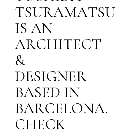
T
S
U
R
A
M
A
T
S
U
I
S
A
N
A
R
C
H
I
T
E
C
T
&
D
E
S
I
G
N
E
R
B
A
S
E
D
I
N
B
A
R
C
E
L
O
N
A
.
C
H
E
C
K