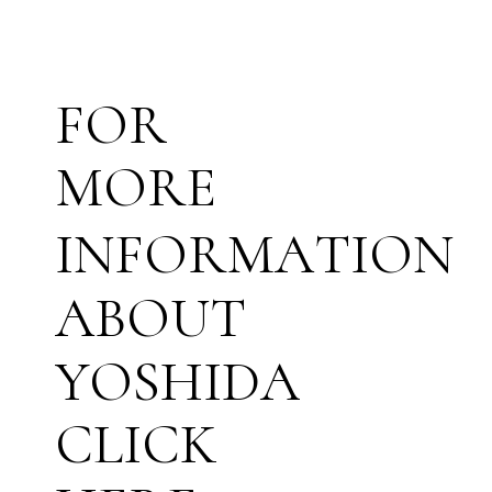
F
O
R
M
O
R
E
I
N
F
O
R
M
A
T
I
O
N
A
B
O
U
T
Y
O
S
H
I
D
A
C
L
I
C
K