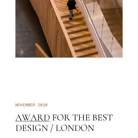
N
O
V
E
M
B
E
R
2
0
2
0
B
E
S
T
F
O
R
T
H
E
A
W
A
R
D
L
O
N
D
O
N
D
E
S
I
G
N
/