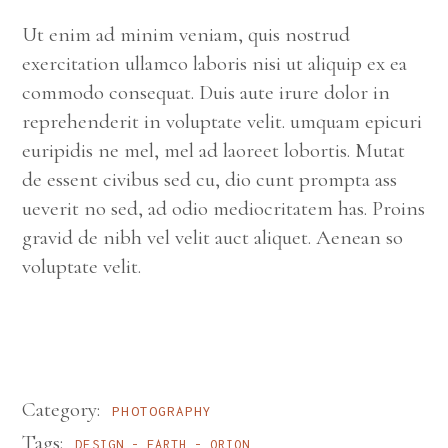
Ut enim ad minim veniam, quis nostrud
exercitation ullamco laboris nisi ut aliquip ex ea
commodo consequat. Duis aute irure dolor in
reprehenderit in voluptate velit. umquam epicuri
euripidis ne mel, mel ad laoreet lobortis. Mutat
de essent civibus sed cu, dio cunt prompta ass
ueverit no sed, ad odio mediocritatem has. Proins
gravid de nibh vel velit auct aliquet. Aenean so
voluptate velit.
Category:
PHOTOGRAPHY
Tags:
DESIGN
EARTH
ORION